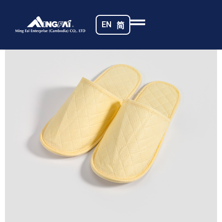
首页
/
酒店拖鞋
/ 469A8981
EN
简