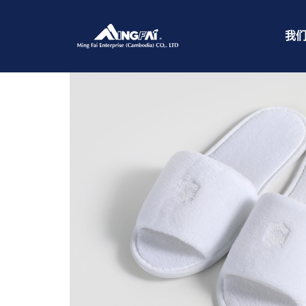
首页
/
酒店拖鞋
/ 469A5228
我