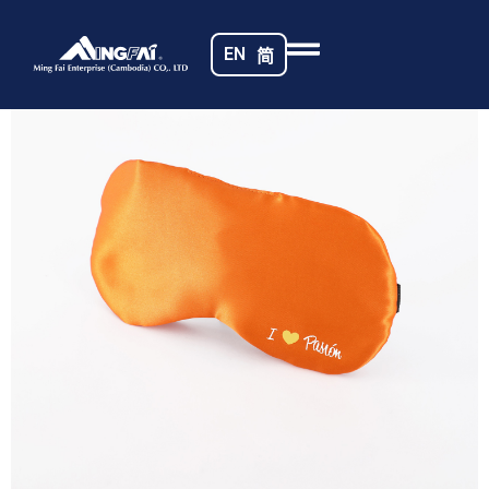
首页
/
遮光眼罩
/ 469A5868_m_
EN
简