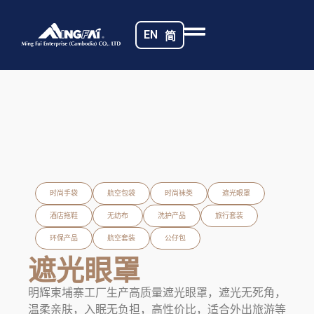
EN
简
时尚手袋
航空包袋
时尚袜类
遮光眼罩
酒店拖鞋
无纺布
洗护产品
旅行套装
环保产品
航空套装
公仔包
遮光眼罩
明辉柬埔寨工厂生产高质量遮光眼罩，遮光无死角，
温柔亲肤，入眠无负担，高性价比，适合外出旅游等