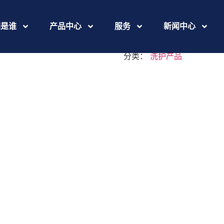
master-si
们是谁
产品中心
服务
新闻中心
分类：
洗护产品