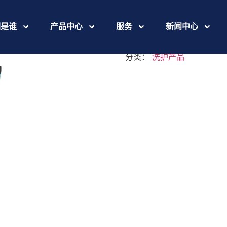
master-si
们是谁
产品中心
服务
新闻中心
分类：
洗护产品