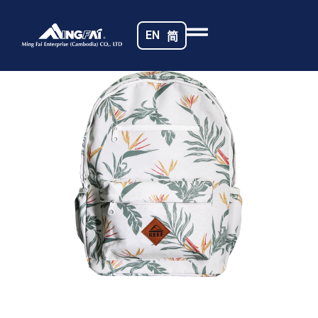
首页
/
时尚手袋
/ IMG_9061
EN
简