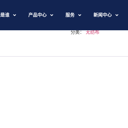
Cambodia
们是谁
产品中心
服务
新闻中心
分类：
无纺布