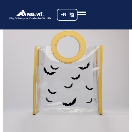
首页
/
公仔包
/ _MG_1995
EN
简