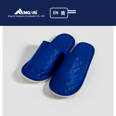
首页
/
酒店拖鞋
/ 469A8983
EN
简