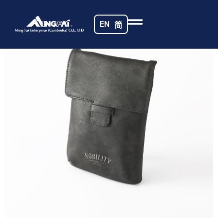
首页
/
航空包袋
/ 469A5447_m_
EN
简