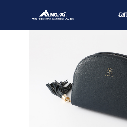
首页
/
航空包袋
/ 469A5416_m_
我