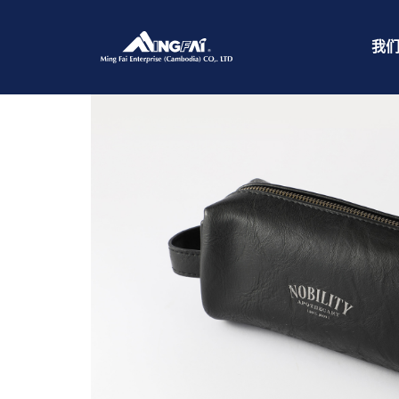
首页
/
航空包袋
/ 469A5412_m_
我